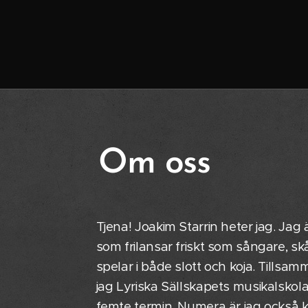
Om oss
Tjena! Joakim Starrin heter jag. Jag 
som frilansar friskt som sångare, s
spelar i både slott och koja. Tillsa
jag Lyriska Sällskapets musikalskol
femte termin. Numera är jag också