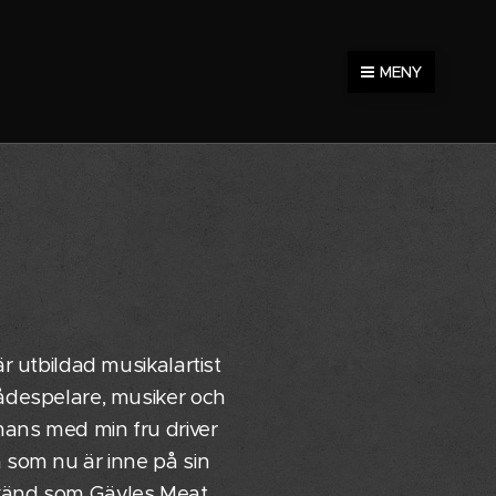
MENY
är utbildad musikalartist
kådespelare, musiker och
mmans med min fru driver
a som nu är inne på sin
 känd som Gävles Meat