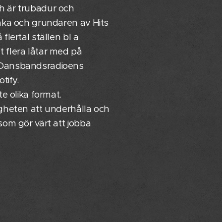
h är trubadur och
baka och grundaren av Hits
flertal ställen bl a
 flera låtar med på
a Dansbandsradioens
tify.
te olika format.
igheten att underhålla och
som gör värt att jobba