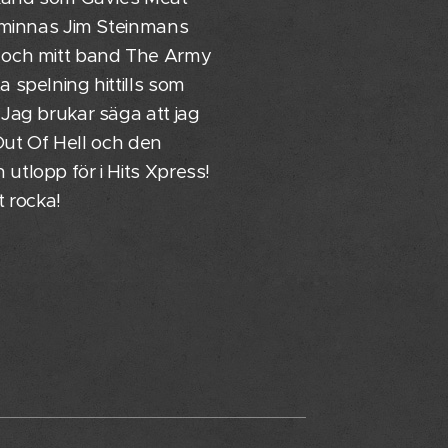
t minnas Jim Steinmans
g och mitt band The Army
a spelning hittills som
 Jag brukar säga att jag
t Out Of Hell och den
utlopp för i Hits Xpress!
t rocka!