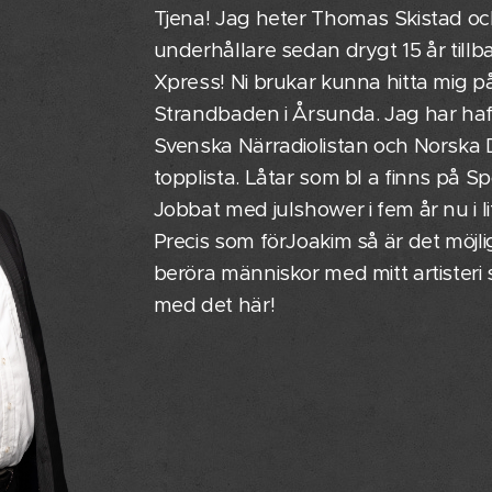
Tjena! Jag heter Thomas Skistad oc
underhållare sedan drygt 15 år till
Xpress! Ni brukar kunna hitta mig på 
Strandbaden i Årsunda. Jag har haft
Svenska Närradiolistan och Norsk
topplista. Låtar som bl a finns på Spo
Jobbat med julshower i fem år nu i li
Precis som förJoakim så är det möjl
beröra människor med mitt artisteri 
med det här!